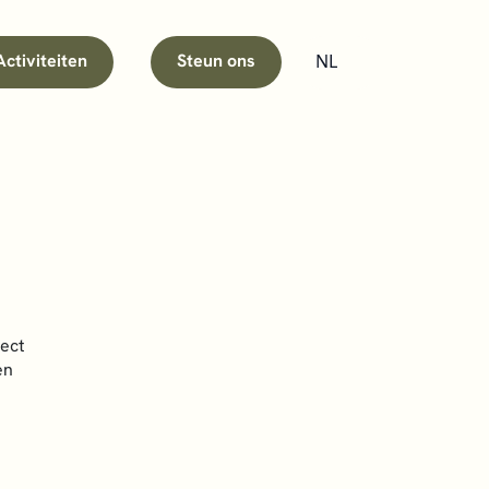
NL
Activiteiten
Steun ons
ject
en